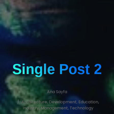
Single Post 2
Ana Sayfa
Architecture
,
Development
,
Education
,
Industry
,
Management
,
Technology